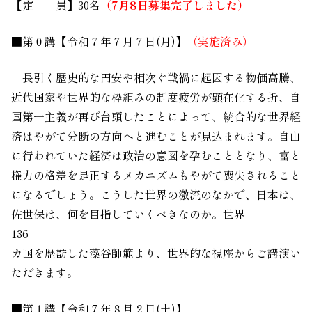
【定 員】
30
名
（7月8日募集完了しました）
■第０講【令和７年７月７日
(
月
)
】
（実施済み）
長引く歴史的な円安や相次ぐ戦禍に起因する物価高騰、
近代国家や世界的な枠組みの制度疲労が顕在化する折、自
国第一主義が再び台頭したことによって、統合的な世界経
済はやがて分断の方向へと進むことが見込まれます。自由
に行われていた経済は政治の意図を孕むこととなり、富と
権力の格差を是正するメカニズムもやがて喪失されること
になるでしょう。こうした世界の激流のなかで、日本は、
佐世保は、何を目指していくべきなのか。世界
136
カ国を歴訪した藻谷師範より、世界的な視座からご講演い
ただきます。
■第１講【令和７年８月２日
(
土
)
】