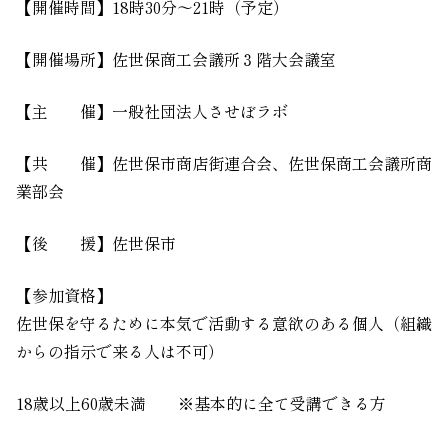
【開催時間】
18
時
30
分～
21
時（予定）
【開催場所】佐世保商工会議所３階大会議室
【主 催】一般社団法人させぼラボ
【共 催】佐世保市商店街連合会、佐世保商工会議所商
業部会
【後 援】佐世保市
【
参加資格
】
佐世保を守るために本気で活動する意欲のある個人（組織
からの指示で来る人は不可）
18
歳以上
60
歳未満
※基本的に全て受講できる方