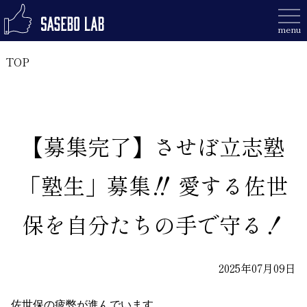
Skip
Primary Menu
to
menu
HOME
Privacy Policy
content
お問い合わせ
TOP
メディア掲載のお問い合わせ
イベント告知
させぼラボについて
お知らせとご報告
【募集完了】させぼ立志塾
事業内容
「塾生」募集‼ 愛する佐世
法人概要
保を自分たちの手で守る！
メディア掲載
2025年07月09日
お問い合わせ
佐世保の疲弊が進んでいます。