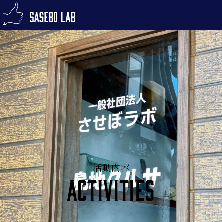
Skip
Primary Menu
to
HOME
Privacy Policy
content
お問い合わせ
メディア掲載のお問い合わせ
イベント告知
させぼラボについて
お知らせとご報告
事業内容
法人概要
活動内容
メディア掲載
Activities
お問い合わせ