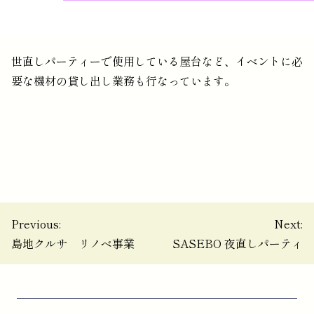
世直しパーティーで使用している屋台など、イベントに必
要な機材の貸し出し業務も行なっています。
投
Previous:
Next:
島地クルサ リノベ事業
SASEBO 夜直しパーティ
稿
ナ
ビ